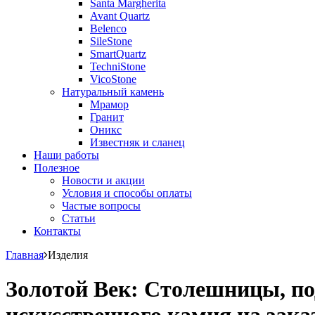
Santa Margherita
Avant Quartz
Belenco
SileStone
SmartQuartz
TechniStone
VicoStone
Натуральный камень
Мрамор
Гранит
Оникс
Известняк и сланец
Наши работы
Полезное
Новости и акции
Условия и способы оплаты
Частые вопросы
Статьи
Контакты
Главная
Изделия
Золотой Век: Столешницы, по