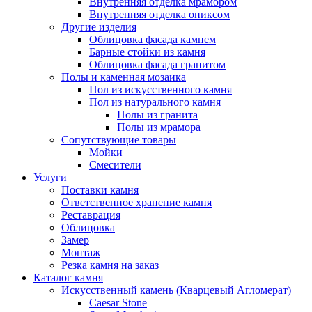
Внутренняя отделка мрамором
Внутренняя отделка ониксом
Другие изделия
Облицовка фасада камнем
Барные стойки из камня
Облицовка фасада гранитом
Полы и каменная мозаика
Пол из искусственного камня
Пол из натурального камня
Полы из гранита
Полы из мрамора
Сопутствующие товары
Мойки
Смесители
Услуги
Поставки камня
Ответственное хранение камня
Реставрация
Облицовка
Замер
Монтаж
Резка камня на заказ
Каталог камня
Искусственный камень (Кварцевый Агломерат)
Caesar Stone