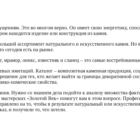
щениям. Это во многом верно. Он имеет свою энергетику, спосо
ором находится изделие или конструкция из камня.
льшой ассортимент натурального и искусственного камня. Но в
о сегодня есть на рынке.
, мрамор, оникс, известняк и сланец – это самые востребованны
евых имитаций. Каталог – композитная каменная продукция, соз
решение для тех, кто желает выйти за границы декоративной со
зико-химические свойства.
ния. Нужно со знанием дела подойти к анализу множества фактор
мастерских «Золотой Век» помогут вам в этом вопросе. Профес
аправлено на то, чтобы в результате натуральный или искусстве
каз, и получили то, что хотели.