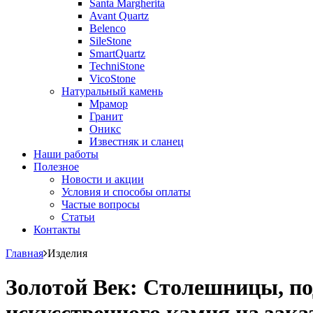
Santa Margherita
Avant Quartz
Belenco
SileStone
SmartQuartz
TechniStone
VicoStone
Натуральный камень
Мрамор
Гранит
Оникс
Известняк и сланец
Наши работы
Полезное
Новости и акции
Условия и способы оплаты
Частые вопросы
Статьи
Контакты
Главная
Изделия
Золотой Век: Столешницы, по