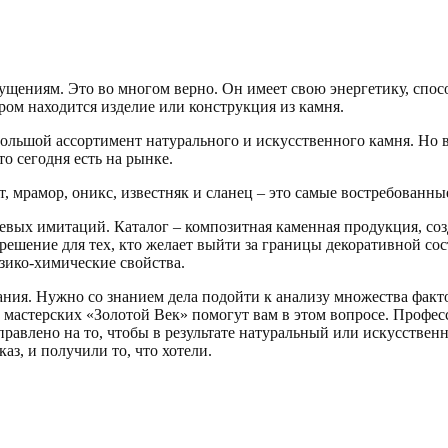
щениям. Это во многом верно. Он имеет свою энергетику, спосо
ором находится изделие или конструкция из камня.
льшой ассортимент натурального и искусственного камня. Но в
о сегодня есть на рынке.
, мрамор, оникс, известняк и сланец – это самые востребованны
евых имитаций. Каталог – композитная каменная продукция, соз
решение для тех, кто желает выйти за границы декоративной со
зико-химические свойства.
ния. Нужно со знанием дела подойти к анализу множества фактор
мастерских «Золотой Век» помогут вам в этом вопросе. Профес
аправлено на то, чтобы в результате натуральный или искусстве
каз, и получили то, что хотели.