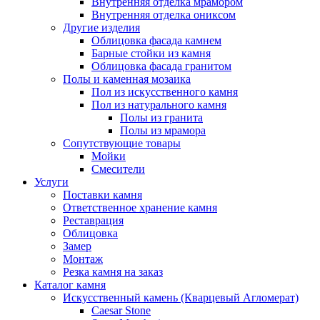
Внутренняя отделка мрамором
Внутренняя отделка ониксом
Другие изделия
Облицовка фасада камнем
Барные стойки из камня
Облицовка фасада гранитом
Полы и каменная мозаика
Пол из искусственного камня
Пол из натурального камня
Полы из гранита
Полы из мрамора
Сопутствующие товары
Мойки
Смесители
Услуги
Поставки камня
Ответственное хранение камня
Реставрация
Облицовка
Замер
Монтаж
Резка камня на заказ
Каталог камня
Искусственный камень (Кварцевый Агломерат)
Caesar Stone